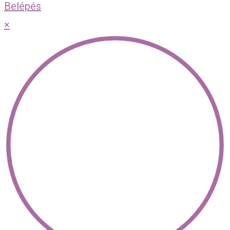
Belépés
×