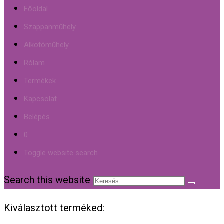
Főoldal
Szappanműhely
Alkotóműhely
Rólam
Termékek
Kapcsolat
Belépés
0
Toggle website search
Search this website
Kiválasztott terméked: