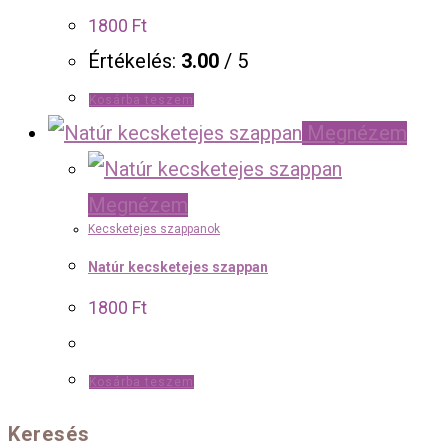
1800
Ft
Értékelés:
3.00
/ 5
Kosárba teszem
Megnézem
Megnézem
Kecsketejes szappanok
Natúr kecsketejes szappan
1800
Ft
Kosárba teszem
Keresés