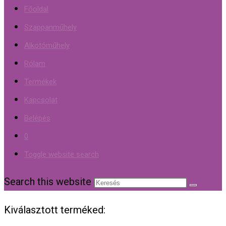
Főoldal
Szappanműhely
Alkotóműhely
Rólam
Termékek
Kapcsolat
Belépés
0
Toggle website search
Search this website
Kiválasztott terméked: