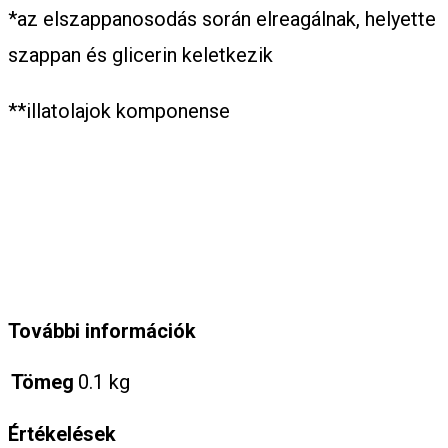
*az elszappanosodás során elreagálnak, helyette
szappan és glicerin keletkezik
**illatolajok komponense
További információk
Tömeg
0.1 kg
Értékelések