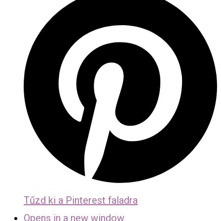
Tűzd ki a Pinterest faladra
Opens in a new window