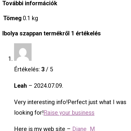
További információk
Tömeg
0.1 kg
Ibolya szappan
termékről 1 értékelés
Értékelés:
3
/ 5
Leah
–
2024.07.09.
Very interesting info!Perfect just what I was
looking for!
Raise your business
Here is my web site –
Diane_M