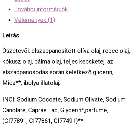
További információk
Vélemények (1)
Leírás
Öszetevői: elszappanosított olíva olaj, repce olaj,
kókusz olaj, pálma olaj, teljes kecsketej, az
elszappanosodás során keletkező glicerin,
Mica**, ibolya illatolaj.
INCI: Sodium Cocoate, Sodium Olivate, Sodium
Canolate, Caprae Lac, Glycerin*,parfume,
(CI77891, CI77861, CI77491)**