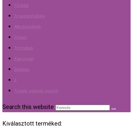
Főoldal
Szappanműhely
Alkotóműhely
Rólam
Termékek
Kapcsolat
Belépés
0
Toggle website search
Search this website
Kiválasztott terméked: