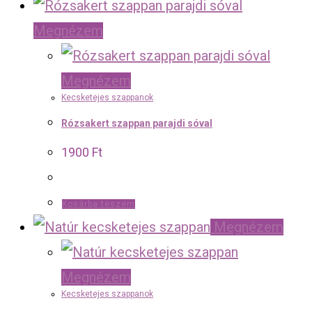
Megnézem
Megnézem
Kecsketejes szappanok
Rózsakert szappan parajdi sóval
1900
Ft
Kosárba teszem
Megnézem
Megnézem
Kecsketejes szappanok