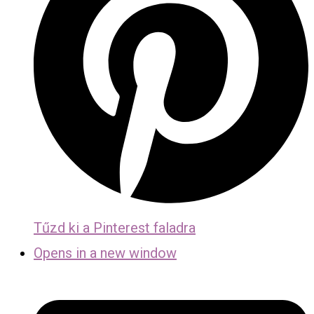
Tűzd ki a Pinterest faladra
Opens in a new window