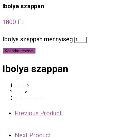
Ibolya szappan
1800
Ft
Ibolya szappan mennyiség
Kosárba teszem
Ibolya szappan
Home
>
Üzlet
>
Ibolya szappan
Previous Product
Next Product