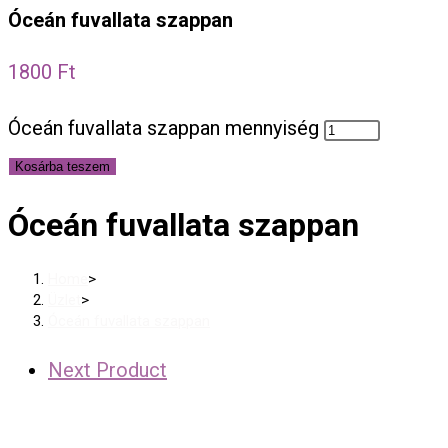
Óceán fuvallata szappan
1800
Ft
Óceán fuvallata szappan mennyiség
Kosárba teszem
Óceán fuvallata szappan
Home
>
Üzlet
>
Óceán fuvallata szappan
Next Product