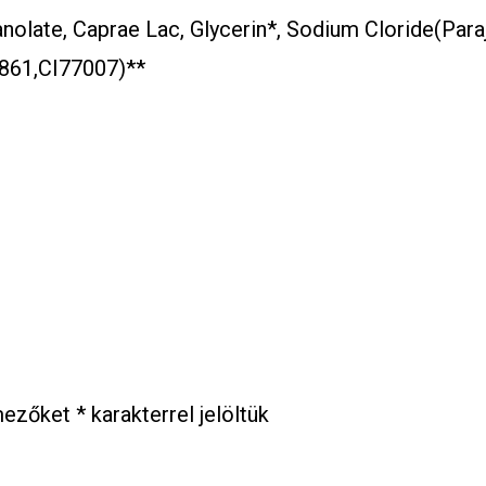
olate, Caprae Lac, Glycerin*, Sodium Cloride(Para
861,CI77007)**
mezőket
*
karakterrel jelöltük