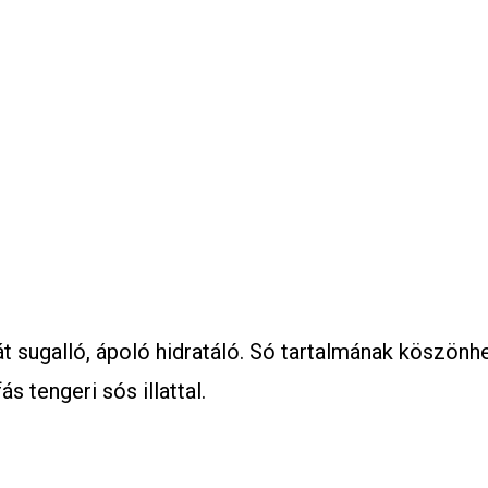
tát sugalló, ápoló hidratáló. Só tartalmának köszö
s tengeri sós illattal.