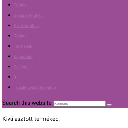
Főoldal
Szappanműhely
Alkotóműhely
Rólam
Termékek
Kapcsolat
Belépés
0
Toggle website search
Search this website
Kiválasztott terméked: